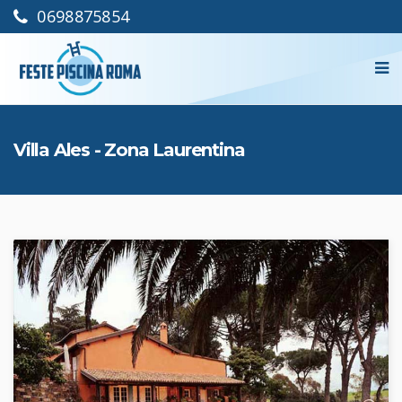
0698875854
Menu
Home
Villa Ales - Zona Laurentina
Ristoranti
Discoteche
Organizza Festa In
Piscina
Zone
Preventivo Gratuito
Inserisci La Tua